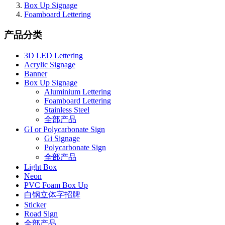
Box Up Signage
Foamboard Lettering
产品分类
3D LED Lettering
Acrylic Signage
Banner
Box Up Signage
Aluminium Lettering
Foamboard Lettering
Stainless Steel
全部产品
GI or Polycarbonate Sign
Gi Signage
Polycarbonate Sign
全部产品
Light Box
Neon
PVC Foam Box Up
白钢立体字招牌
Sticker
Road Sign
全部产品