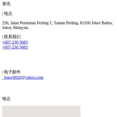
资讯
| 地点
256, Jalan Persisiran Perling 1, Taman Perling, 81200 Johor Bahru,
Johor, Malaysia.
| 联系我们
+607-230 5683
+607-230 5683
| 电子邮件
bstay8820@yahoo.com
地点